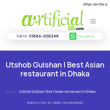
অগ্রিম কোন টাকা ছাড়া
01886-008348
Call Us:
Utshob Gulshan | Best Asian
restaurant in Dhaka
Home
Utshob Gulshan | Best Asian restaurant in Dhaka
MARCH 12, 2025
BY
CQDDK
UNCATEGORIZED