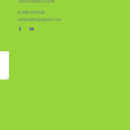
ArtificialBD.com
01886-008348
artificialbd@gmail.com