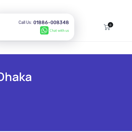
01886-008348
Call Us:
0
 Dhaka