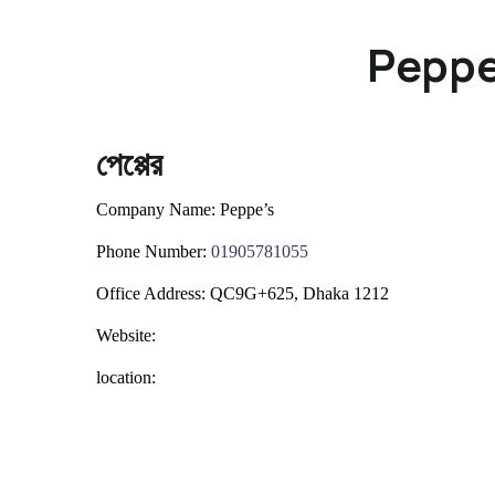
Peppe
পেপ্পের
Company Name:
Peppe’s
Phone Number:
0
1905781055
Office Address:
QC9G+625, Dhaka 1212
Website:
location: