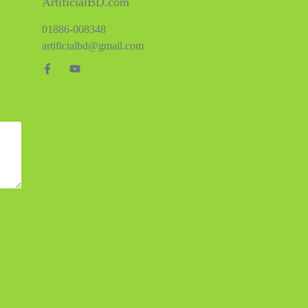
ArtificialBD.com
01886-008348
artificialbd@gmail.com