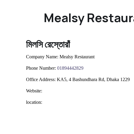
Mealsy Restaur
মিলসি রেস্তোরাঁ
Company Name:
Mealsy Restaurant
Phone Number:
0
1894442829
Office Address:
KA5, 4 Bashundhara Rd, Dhaka 1229
Website:
location: