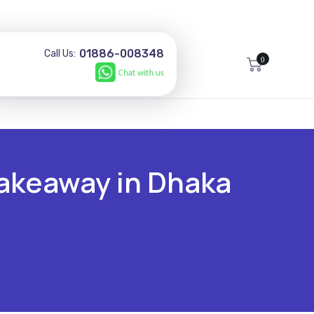
01886-008348
Call Us:
0
takeaway in Dhaka