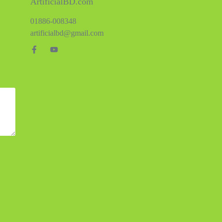
ArtificialBD.com
01886-008348
artificialbd@gmail.com