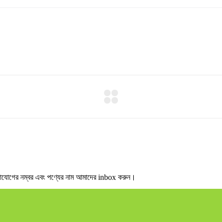
গের নম্বর এবং পণ্যের নাম আমাদের inbox করুন।