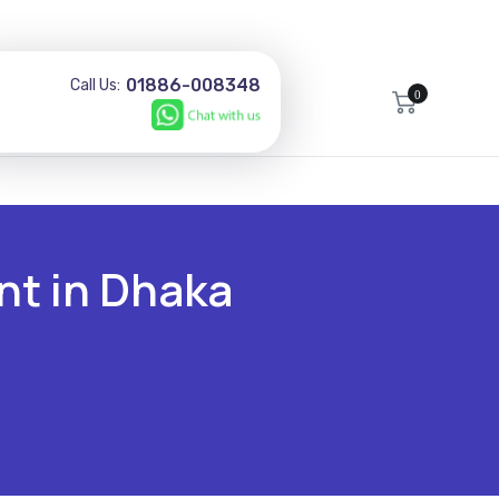
01886-008348
Call Us:
0
nt in Dhaka