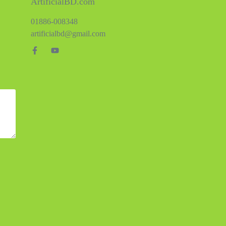
ArtificialBD.com
01886-008348
artificialbd@gmail.com