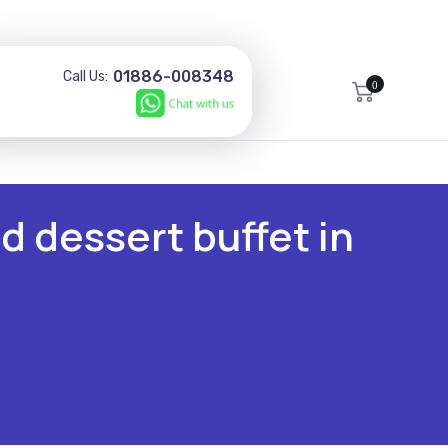
01886-008348
Call Us:
0
d dessert buffet in