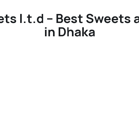
s l.t.d – Best Sweets 
in Dhaka