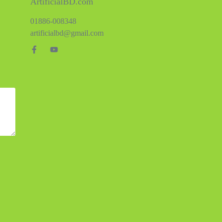
ArtificialBD.com
01886-008348
artificialbd@gmail.com