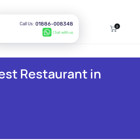
01886-008348
Call Us:
0
est Restaurant in