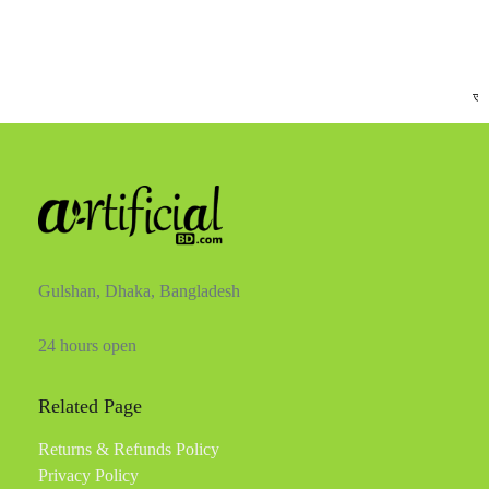
অর্ড
Gulshan, Dhaka, Bangladesh
24 hours open
Related Page
Returns & Refunds Policy
Privacy Policy