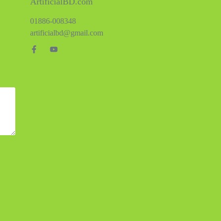
ArtificialBD.com
01886-008348
artificialbd@gmail.com